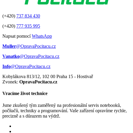
(+420)
737 834 430
(+420)
777 935 995
Napsat pomocí
WhatsApp
Muller
@OpravaPocitacu.cz
Vanatko
@OpravaPocitacu.cz
Info
@OpravaPocitacu.cz
Kobylákova 813/12, 102 00 Praha 15 - Hostivař
Zvonek:
OpravaPocitacu.cz
Vracíme život technice
Jsme zkušený tým zaměřený na profesionální servis notebooků,
počítačů, techniky a programování. Vaše zařízení opravíme rychle,
precizně a s důrazem na výdrž.