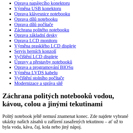
Oprava napájecího konektoru
Výměna USB konektoru
Oprava klávesnice notebooku
Oprava dílů notebooku
Oprava dílů počítače
Záchrana politého notebooku
Oprava základní desky
Oprava LCD monitoru
Výměna prasklého LCD displeje
Servis herních konzolí
Vyčištění LCD displeje
Úpravy a přestavby notebooků
Oprava a programování BIOSu
Výměna LVDS kabelu
Vyčištění stolního počítače
Modernizace a správa sítě
Záchrana politých notebooků vodou,
kávou, colou a jinými tekutinami
Politý notebook ještě nemusí znamenat konec. Zde najdete vybrané
ukázky našich zásahů u zařízení zasažených tekutinou – ať už to
byla voda, káva, čaj, kola nebo jiný nápoj.