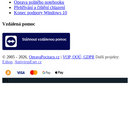
Oprava politého notebooku
Přehřívání a čištění chlazení
Konec podpory Windows 10
Vzdálená pomoc
Stáhnout vzdálenou pomoc
© 2005 -
2026
,
OpravaPocitacu.cz
|
VOP, OOÚ, GDPR
Další projekty:
Eshop
,
AntivirusEset.cz
0%