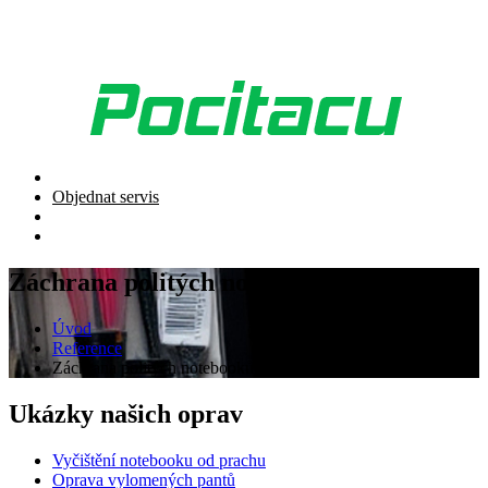
Objednat servis
Záchrana politých notebooků
Úvod
Reference
Záchrana politých notebooků vodou, kávou, colou
Ukázky našich oprav
Vyčištění notebooku od prachu
Oprava vylomených pantů