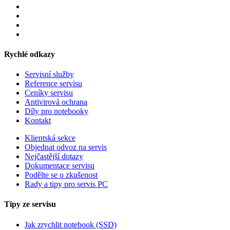
Rychlé odkazy
Servisní služby
Reference servisu
Ceníky servisu
Antivirová ochrana
Díly pro notebooky
Kontakt
Klientská sekce
Objednat odvoz na servis
Nejčastější dotazy
Dokumentace servisu
Podělte se o zkušenost
Rady a tipy pro servis PC
Tipy ze servisu
Jak zrychlit notebook (SSD)