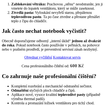
Zablokování větráku:
Prachovou „stěnu“ neodstraníte, jen ji
vmetete do lopatek ventilátoru, který se může zaseknout.
Ztvrdlá pasta:
Vyfoukání nevyřeší starou, přepálenou
teplovodivou pastu
. Ta po čase ztvrdne a přestane přenášet
teplo z čipu do chladiče.
Jak často nechat notebook vyčistit?
Obecně doporučujeme odborný „interní úklid“
jednou až dvakrát
do roka
. Pokud notebook často používáte v peřinách, na pohovce
nebo v prašném prostředí, je preventivní servisní zásah nezbytný.
Objednat vyčištění
Kontaktovat servis
600 Kč
Cena profesionálního čištění od:
Co zahrnuje naše profesionální čištění?
Kompletní rozebrání a mechanické odstranění nečistot.
Odmaštění
styčných ploch chladiče a čipů.
Aplikace nové, vysoce kvalitní
teplovodivé pasty
(případně
výměna thermal padů).
Kontrola a promazání ložisek ventilátoru pro tichý chod.