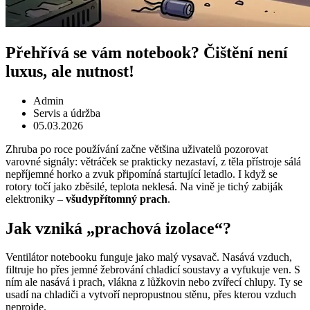
Přehřívá se vám notebook? Čištění není
luxus, ale nutnost!
Admin
Servis a údržba
05.03.2026
Zhruba po roce používání začne většina uživatelů pozorovat
varovné signály: větráček se prakticky nezastaví, z těla přístroje sálá
nepříjemné horko a zvuk připomíná startující letadlo. I když se
rotory točí jako zběsilé, teplota neklesá. Na vině je tichý zabiják
elektroniky –
všudypřítomný prach
.
Jak vzniká „prachová izolace“?
Ventilátor notebooku funguje jako malý vysavač. Nasává vzduch,
filtruje ho přes jemné žebrování chladicí soustavy a vyfukuje ven. S
ním ale nasává i prach, vlákna z lůžkovin nebo zvířecí chlupy. Ty se
usadí na chladiči a vytvoří nepropustnou stěnu, přes kterou vzduch
neprojde.