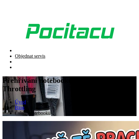
Objednat servis
Přehřívání notebooku a Thermal
Throttling
Úvod
Blog
Čištění notebooku