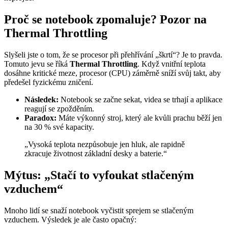
Proč se notebook zpomaluje? Pozor na
Thermal Throttling
Slyšeli jste o tom, že se procesor při přehřívání „škrtí“? Je to pravda.
Tomuto jevu se říká
Thermal Throttling
. Když vnitřní teplota
dosáhne kritické meze, procesor (CPU) záměrně sníží svůj takt, aby
předešel fyzickému zničení.
Následek:
Notebook se začne sekat, videa se trhají a aplikace
reagují se zpožděním.
Paradox:
Máte výkonný stroj, který ale kvůli prachu běží jen
na 30 % své kapacity.
„Vysoká teplota nezpůsobuje jen hluk, ale rapidně
zkracuje životnost základní desky a baterie.“
Mýtus: „Stačí to vyfoukat stlačeným
vzduchem“
Mnoho lidí se snaží notebook vyčistit sprejem se stlačeným
vzduchem. Výsledek je ale často opačný: