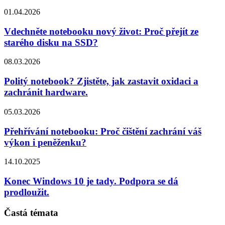
01.04.2026
Vdechněte notebooku nový život: Proč přejít ze
starého disku na SSD?
08.03.2026
Politý notebook? Zjistěte, jak zastavit oxidaci a
zachránit hardware.
05.03.2026
Přehřívání notebooku: Proč čištění zachrání váš
výkon i peněženku?
14.10.2025
Konec Windows 10 je tady. Podpora se dá
prodloužit.
Častá témata