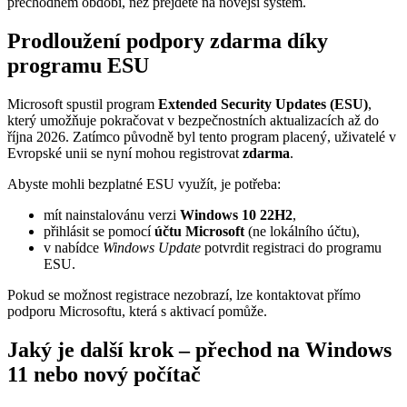
přechodném období, než přejdete na novější systém.
Prodloužení podpory zdarma díky
programu ESU
Microsoft spustil program
Extended Security Updates (ESU)
,
který umožňuje pokračovat v bezpečnostních aktualizacích až do
října 2026. Zatímco původně byl tento program placený, uživatelé v
Evropské unii se nyní mohou registrovat
zdarma
.
Abyste mohli bezplatné ESU využít, je potřeba:
mít nainstalovánu verzi
Windows 10 22H2
,
přihlásit se pomocí
účtu Microsoft
(ne lokálního účtu),
v nabídce
Windows Update
potvrdit registraci do programu
ESU.
Pokud se možnost registrace nezobrazí, lze kontaktovat přímo
podporu Microsoftu, která s aktivací pomůže.
Jaký je další krok – přechod na Windows
11 nebo nový počítač