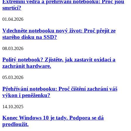
Extrémní vedra a přehřívání notebooku: Proč jsou
smrtící?
01.04.2026
Vdechněte notebooku nový život: Proč přejít ze
starého disku na SSD?
08.03.2026
Politý notebook? Zjistěte, jak zastavit oxidaci a
zachránit hardware.
05.03.2026
Přehřívání notebooku: Proč čištění zachrání váš
výkon i peněženku?
14.10.2025
Konec Windows 10 je tady. Podpora se dá
prodloužit.