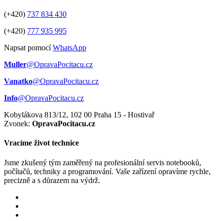
(+420)
737 834 430
(+420)
777 935 995
Napsat pomocí
WhatsApp
Muller
@OpravaPocitacu.cz
Vanatko
@OpravaPocitacu.cz
Info
@OpravaPocitacu.cz
Kobylákova 813/12, 102 00 Praha 15 - Hostivař
Zvonek:
OpravaPocitacu.cz
Vracíme život technice
Jsme zkušený tým zaměřený na profesionální servis notebooků,
počítačů, techniky a programování. Vaše zařízení opravíme rychle,
precizně a s důrazem na výdrž.