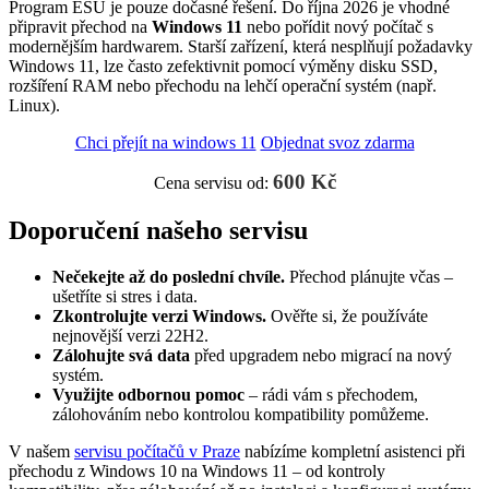
Program ESU je pouze dočasné řešení. Do října 2026 je vhodné
připravit přechod na
Windows 11
nebo pořídit nový počítač s
modernějším hardwarem. Starší zařízení, která nesplňují požadavky
Windows 11, lze často zefektivnit pomocí výměny disku SSD,
rozšíření RAM nebo přechodu na lehčí operační systém (např.
Linux).
Chci přejít na windows 11
Objednat svoz zdarma
600 Kč
Cena servisu od:
Doporučení našeho servisu
Nečekejte až do poslední chvíle.
Přechod plánujte včas –
ušetříte si stres i data.
Zkontrolujte verzi Windows.
Ověřte si, že používáte
nejnovější verzi 22H2.
Zálohujte svá data
před upgradem nebo migrací na nový
systém.
Využijte odbornou pomoc
– rádi vám s přechodem,
zálohováním nebo kontrolou kompatibility pomůžeme.
V našem
servisu počítačů v Praze
nabízíme kompletní asistenci při
přechodu z Windows 10 na Windows 11 – od kontroly