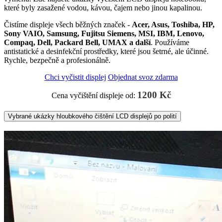
které byly zasažené vodou, kávou, čajem nebo jinou kapalinou.
Čistíme displeje všech běžných značek -
Acer, Asus, Toshiba, HP,
Sony VAIO, Samsung, Fujitsu Siemens, MSI, IBM, Lenovo,
Compaq, Dell, Packard Bell, UMAX a další
. Používáme
antistatické a desinfekční prostředky, které jsou šetrné, ale účinné.
Rychle, bezpečně a profesionálně.
Chci vyčistit displej
Objednat svoz zdarma
1200 Kč
Cena vyčištění displeje od:
Vybrané ukázky hloubkového čištění LCD displejů po polití