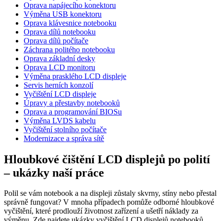
Oprava napájecího konektoru
Výměna USB konektoru
Oprava klávesnice notebooku
Oprava dílů notebooku
Oprava dílů počítače
Záchrana politého notebooku
Oprava základní desky
Oprava LCD monitoru
Výměna prasklého LCD displeje
Servis herních konzolí
Vyčištění LCD displeje
Úpravy a přestavby notebooků
Oprava a programování BIOSu
Výměna LVDS kabelu
Vyčištění stolního počítače
Modernizace a správa sítě
Hloubkové čištění LCD displejů po polití
– ukázky naší práce
Polil se vám notebook a na displeji zůstaly skvrny, stíny nebo přestal
správně fungovat? V mnoha případech pomůže odborné hloubkové
vyčištění, které prodlouží životnost zařízení a ušetří náklady za
výměnu. Zde najdete ukázky vyčištění LCD displejů notebooků,