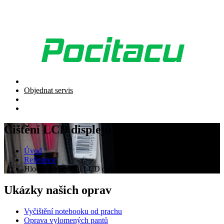
Objednat servis
Čištění LCD displejů
Úvod
Reference
Hloubkové čištění LCD displeje po polití
Ukázky našich oprav
Vyčištění notebooku od prachu
Oprava vylomených pantů