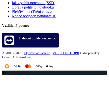
Jak zrychlit notebook (SSD)
Oprava politého notebooku
Přehřívání a čištění chlazení
Konec podpory Windows 10
Vzdálená pomoc
Stáhnout vzdálenou pomoc
© 2005 -
2026
,
OpravaPocitacu.cz
|
VOP, OOÚ, GDPR
Další projekty:
Eshop
,
AntivirusEset.cz
0%