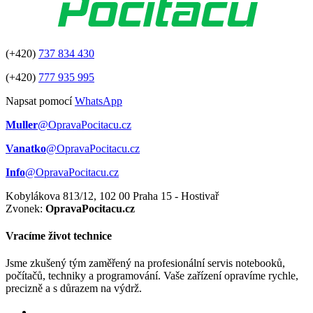
(+420)
737 834 430
(+420)
777 935 995
Napsat pomocí
WhatsApp
Muller
@OpravaPocitacu.cz
Vanatko
@OpravaPocitacu.cz
Info
@OpravaPocitacu.cz
Kobylákova 813/12, 102 00 Praha 15 - Hostivař
Zvonek:
OpravaPocitacu.cz
Vracíme život technice
Jsme zkušený tým zaměřený na profesionální servis notebooků,
počítačů, techniky a programování. Vaše zařízení opravíme rychle,
precizně a s důrazem na výdrž.